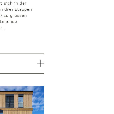
t sich in der
n drei Etappen
H) zu grossen
stehende
re…